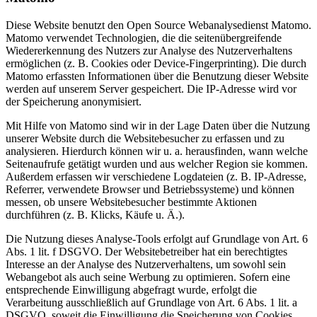
Diese Website benutzt den Open Source Webanalysedienst Matomo.
Matomo verwendet Technologien, die die seitenübergreifende
Wiedererkennung des Nutzers zur Analyse des Nutzerverhaltens
ermöglichen (z. B. Cookies oder Device-Fingerprinting). Die durch
Matomo erfassten Informationen über die Benutzung dieser Website
werden auf unserem Server gespeichert. Die IP-Adresse wird vor
der Speicherung anonymisiert.
Mit Hilfe von Matomo sind wir in der Lage Daten über die Nutzung
unserer Website durch die Websitebesucher zu erfassen und zu
analysieren. Hierdurch können wir u. a. herausfinden, wann welche
Seitenaufrufe getätigt wurden und aus welcher Region sie kommen.
Außerdem erfassen wir verschiedene Logdateien (z. B. IP-Adresse,
Referrer, verwendete Browser und Betriebssysteme) und können
messen, ob unsere Websitebesucher bestimmte Aktionen
durchführen (z. B. Klicks, Käufe u. Ä.).
Die Nutzung dieses Analyse-Tools erfolgt auf Grundlage von Art. 6
Abs. 1 lit. f DSGVO. Der Websitebetreiber hat ein berechtigtes
Interesse an der Analyse des Nutzerverhaltens, um sowohl sein
Webangebot als auch seine Werbung zu optimieren. Sofern eine
entsprechende Einwilligung abgefragt wurde, erfolgt die
Verarbeitung ausschließlich auf Grundlage von Art. 6 Abs. 1 lit. a
DSGVO, soweit die Einwilligung die Speicherung von Cookies