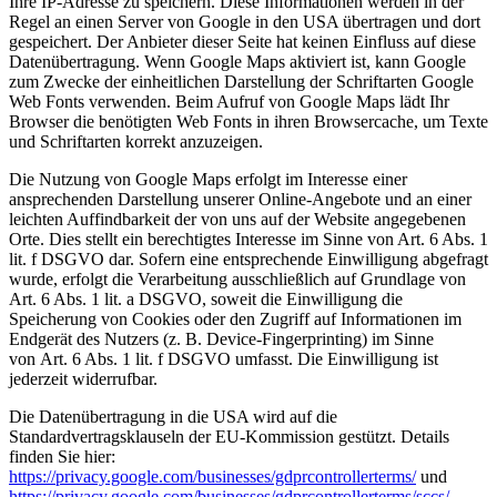
Ihre IP-Adresse zu speichern. Diese Informationen werden in der
Regel an einen Server von Google in den USA übertragen und dort
gespeichert. Der Anbieter dieser Seite hat keinen Einfluss auf diese
Datenübertragung. Wenn Google Maps aktiviert ist, kann Google
zum Zwecke der einheitlichen Darstellung der Schriftarten Google
Web Fonts verwenden. Beim Aufruf von Google Maps lädt Ihr
Browser die benötigten Web Fonts in ihren Browsercache, um Texte
und Schriftarten korrekt anzuzeigen.
Die Nutzung von Google Maps erfolgt im Interesse einer
ansprechenden Darstellung unserer Online-Angebote und an einer
leichten Auffindbarkeit der von uns auf der Website angegebenen
Orte. Dies stellt ein berechtigtes Interesse im Sinne von Art. 6 Abs. 1
lit. f DSGVO dar. Sofern eine entsprechende Einwilligung abgefragt
wurde, erfolgt die Verarbeitung ausschließlich auf Grundlage von
Art. 6 Abs. 1 lit. a DSGVO, soweit die Einwilligung die
Speicherung von Cookies oder den Zugriff auf Informationen im
Endgerät des Nutzers (z. B. Device-Fingerprinting) im Sinne
von Art. 6 Abs. 1 lit. f DSGVO umfasst. Die Einwilligung ist
jederzeit widerrufbar.
Die Datenübertragung in die USA wird auf die
Standardvertragsklauseln der EU-Kommission gestützt. Details
finden Sie hier:
https://privacy.google.com/businesses/gdprcontrollerterms/
und
https://privacy.google.com/businesses/gdprcontrollerterms/sccs/
.