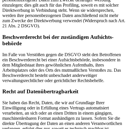
einzulegen; dies gilt auch für das Profiling, soweit es mit solcher
Direktwerbung in Verbindung steht. Wenn sie widersprechen,
werden ihre personenbezogenen Daten anschließend nicht mehr
zum Zwecke der Direktwerbung verwendet (Widerspruch nach Art.
21 Abs. 2 DSGVO).
Beschwerde­recht bei der zuständigen Aufsichts­
behörde
Im Falle von Verstößen gegen die DSGVO steht den Betroffenen
ein Beschwerderecht bei einer Aufsichtsbehörde, insbesondere in
dem Mitgliedstaat ihres gewöhnlichen Aufenthalts, ihres
Arbeitsplatzes oder des Orts des mutmaßlichen Verstoßes zu. Das
Beschwerderecht besteht unbeschadet anderweitiger
verwaltungsrechtlicher oder gerichtlicher Rechtsbehelfe.
Recht auf Daten­übertrag­barkeit
Sie haben das Recht, Daten, die wir auf Grundlage Ihrer
Einwilligung oder in Erfüllung eines Vertrags automatisiert
verarbeiten, an sich oder an einen Dritten in einem gängigen,
maschinenlesbaren Format aushändigen zu lassen. Sofern Sie die
direkte Übertragung der Daten an einen anderen Verantwortlichen
verlangen, erfolgt dies nur, soweit es technisch machbar ist.